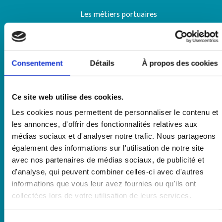
Les métiers portuaires
Les visites du port
Histoire du port
Consentement
Détails
À propos des cookies
TRAVAILLER AVEC LE PORT
Ce site web utilise des cookies.
Offre de services portuaires
Les cookies nous permettent de personnaliser le contenu et
Appels à candidature
les annonces, d'offrir des fonctionnalités relatives aux
médias sociaux et d'analyser notre trafic. Nous partageons
Avis marchés dématérialisés
également des informations sur l'utilisation de notre site
Avis attribution occupations dominales
avec nos partenaires de médias sociaux, de publicité et
d'analyse, qui peuvent combiner celles-ci avec d'autres
Tarifs de port
informations que vous leur avez fournies ou qu'ils ont
collectées lors de votre utilisation de leurs services.
ORGANISATION DU PORT
Sélection