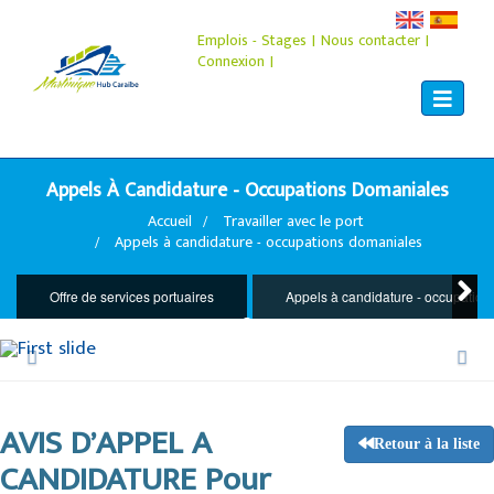
Emplois - Stages
|
Nous contacter
|
Connexion
|
Toggle
navigat
Appels À Candidature - Occupations Domaniales
Accueil
Travailler avec le port
Appels à candidature - occupations domaniales
Offre de services portuaires
Appels à candidature - occupatio
AVIS D’APPEL A
Retour à la liste
CANDIDATURE Pour