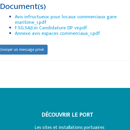
Document(s)
Avis infructueux pour locaux commerciaux gare
maritime_1.pdf
F.SG.SAJI.01 Candidature DP v9.pdf
Annexe avis espaces commerciaux_1.pdf
Envoyer un message privé
DÉCOUVRIR LE PORT
Les sites et installations portuaires