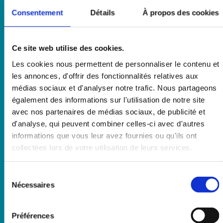
Offre de services portuaires
Consentement
Détails
À propos des cookies
Appels à candidature
Avis marchés dématérialisés
Ce site web utilise des cookies.
Les cookies nous permettent de personnaliser le contenu et
Avis attribution occupations dominales
les annonces, d'offrir des fonctionnalités relatives aux
Tarifs de port
médias sociaux et d'analyser notre trafic. Nous partageons
également des informations sur l'utilisation de notre site
avec nos partenaires de médias sociaux, de publicité et
ORGANISATION DU PORT
d'analyse, qui peuvent combiner celles-ci avec d'autres
informations que vous leur avez fournies ou qu'ils ont
Autorité portuaire
collectées lors de votre utilisation de leurs services.
Stratégie à 5 ans
Sélection
Projets majeurs
du
Nécessaires
consentement
Démarche QSE
Les statistiques
Préférences