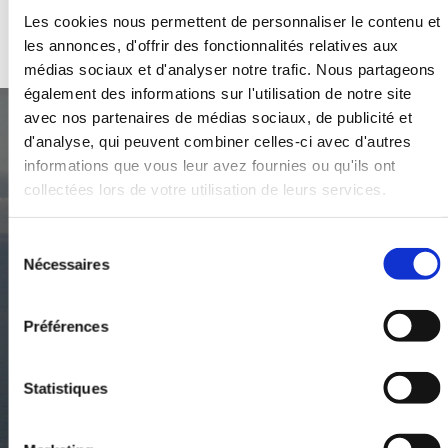
Les cookies nous permettent de personnaliser le contenu et
P
12/08/2026
12/08/2026
CMA CGM
P.C.
les annonces, d'offrir des fonctionnalités relatives aux
05:00:00
21:00:00
FIORDLAND
INTEGRAL
médias sociaux et d'analyser notre trafic. Nous partageons
également des informations sur l'utilisation de notre site
avec nos partenaires de médias sociaux, de publicité et
12/08/2026
02/09/2026
PELICAN
BA
PETROLIER
d'analyse, qui peuvent combiner celles-ci avec d'autres
06:00:00
09:00:00
FISHER
R
informations que vous leur avez fournies ou qu'ils ont
La stratégie du Grand Port
collectées lors de votre utilisation de leurs services.
Maritime de la Martinique à 5 ans
Sélection
du
Nécessaires
consentement
Le projet stratégique 2020-2024
Préférences
En savoir plus
Statistiques