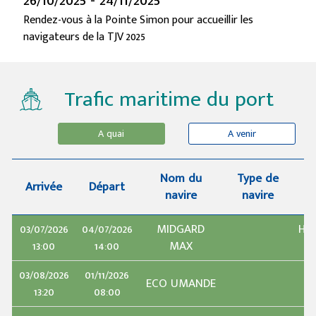
Rendez-vous à la Pointe Simon pour accueillir les
navigateurs de la TJV 2025
Trafic maritime du port
A quai
A venir
Nom du
Type de
Arrivée
Départ
navire
navire
03/07/2026
04/07/2026
MIDGARD
HY
13:00
14:00
MAX
03/08/2026
01/11/2026
G
ECO UMANDE
13:20
08:00
C