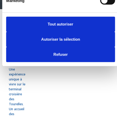
Marketing
Tout autoriser
Autoriser la sélection
PORT OF
MARTINIQ
UE
Refuser
"Cultural
Emotion"🌴
Une
expérience
unique à
vivre sur le
terminal
croisière
des
Tourelles.
Un accueil
des