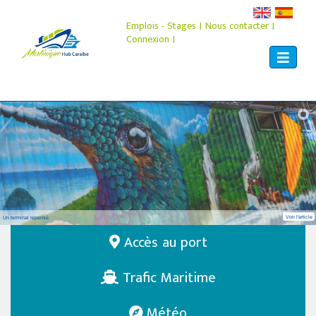
Emplois - Stages
|
Nous contacter
|
Connexion
|
Toggle
navigat
Voir l'article
Un terminal repensé
Accès au port
Trafic Maritime
Météo