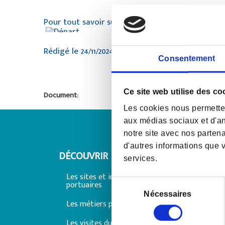
Pour tout savoir sur la Transat :
https://www.tran
Rédigé le 24/11/2024
Consentement
Ce site web utilise des co
Document:
Les cookies nous permettent
aux médias sociaux et d'an
notre site avec nos parten
d'autres informations que v
DÉCOUVRIR LE PORT
TRAVAIL
services.
PORT
Les sites et installations
Sélection
portuaires
Offre de
du
Nécessaires
consentement
Les métiers portuaires
Appels à
Les visites du port