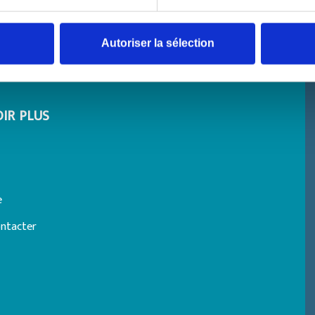
rchés dématérialisés
Projets majeurs
ribution occupations
Démarche QSE
es
Autoriser la sélection
Les statistiques
e port
IR PLUS
e
ntacter