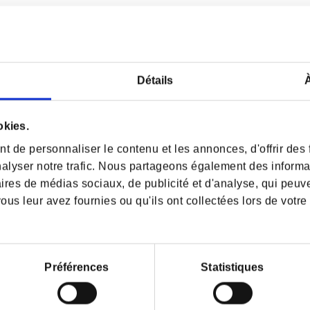
satcafelor.org/
Détails
À
okies.
 de personnaliser le contenu et les annonces, d'offrir des f
alyser notre trafic. Nous partageons également des informati
aires de médias sociaux, de publicité et d'analyse, qui peuv
ous leur avez fournies ou qu'ils ont collectées lors de votre 
LER AVEC LE
ORGANISATION DU
PORT
 services portuaires
Autorité portuaire
Préférences
Statistiques
 candidature
Stratégie à 5 ans