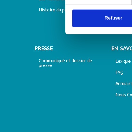
Avis ma
Histoire du port
Avis att
dominal
Refuser
Tarifs d
PRESSE
EN SAVO
Communiqué et dossier de
Lexique
presse
FAQ
Annuair
Nous Co