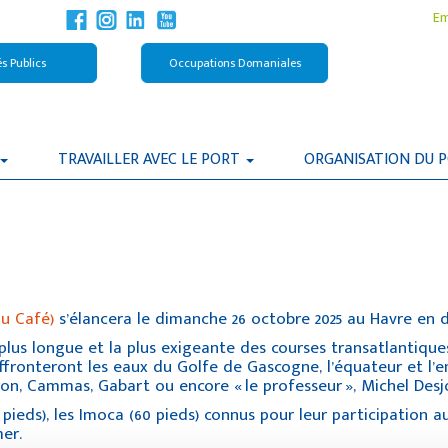
Em
s Publics
Occupations Domaniales
TRAVAILLER AVEC LE PORT
ORGANISATION DU 
du Café)
s’élancera le dimanche 26 octobre 2025 au Havre en d
us longue et la plus exigeante des courses transatlantiques
 affronteront les eaux du Golfe de Gascogne, l’équateur et l
ron, Cammas, Gabart ou encore « le professeur », Michel Desj
eds), les Imoca (60 pieds) connus pour leur participation a
mer.