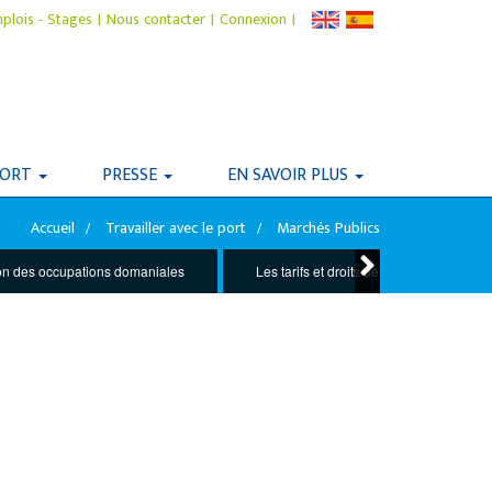
plois - Stages
|
Nous contacter
|
Connexion
|
PORT
PRESSE
EN SAVOIR PLUS
Accueil
Travailler avec le port
Marchés Publics
tion des occupations domaniales
Les tarifs et droits de port