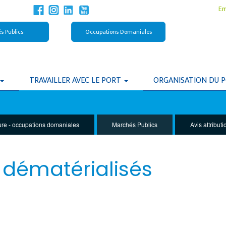
Em
s Publics
Occupations Domaniales
TRAVAILLER AVEC LE PORT
ORGANISATION DU 
ure - occupations domaniales
Marchés Publics
Avis attribu
 dématérialisés