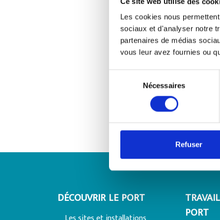
Ce site web utilise des cook
Les cookies nous permettent d
sociaux et d'analyser notre t
partenaires de médias sociaux
vous leur avez fournies ou qu'
Sélection
du
Nécessaires
consentement
Refuser
DÉCOUVRIR LE PORT
TRAVAIL
PORT
Les sites et installations