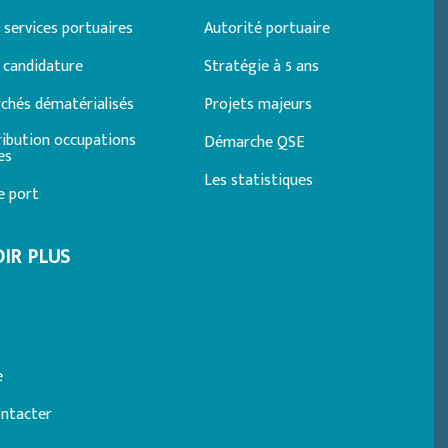
 services portuaires
Autorité portuaire
 candidature
Stratégie à 5 ans
rchés dématérialisés
Projets majeurs
ribution occupations
Démarche QSE
es
Les statistiques
e port
IR PLUS
e
ntacter