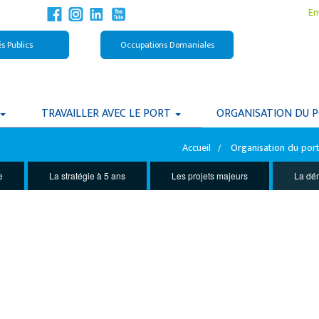
Em
s Publics
Occupations Domaniales
TRAVAILLER AVEC LE PORT
ORGANISATION DU 
Accueil
Organisation du por
e
La stratégie à 5 ans
Les projets majeurs
La dém