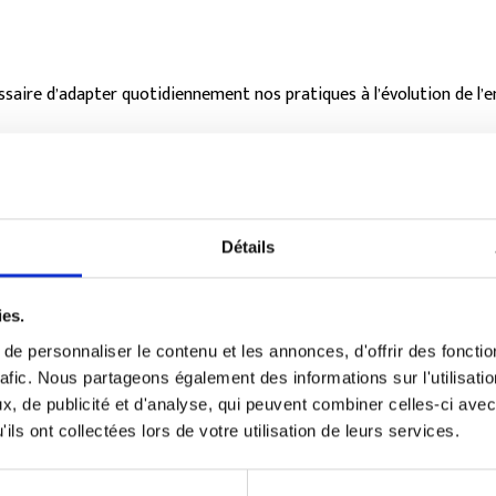
ssaire d’adapter quotidiennement nos pratiques à l’évolution de l’
remettre en question en recherchant en permanence l’amélioration de
mportants.
ié fin 2017 un système de management intégré (Qualité – Santé/Sécu
Détails
lité, Sécurité, Environnement) et MASE (Manuel d’Amélioration Sécur
ies.
e personnaliser le contenu et les annonces, d'offrir des fonctio
socle indispensable à la mise en œuvre de notre stratégie, au déve
rafic. Nous partageons également des informations sur l'utilisati
ui en découle.
, de publicité et d'analyse, qui peuvent combiner celles-ci avec
ils ont collectées lors de votre utilisation de leurs services.
ISO 9001 pour toutes ses activités et MASE depuis 2018.