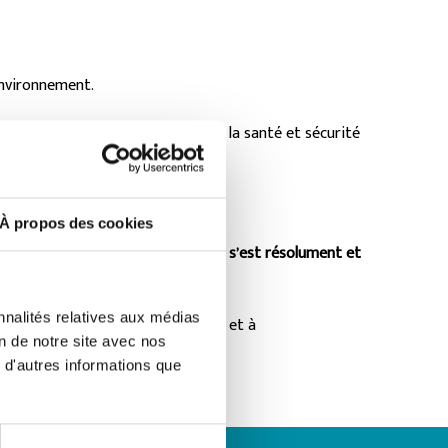
environnement.
 la qualité des prestations et de la santé et sécurité
rité – Environnement).
À propos des cookies
ité Santé), dans lesquelles le port s’est résolument et
nnalités relatives aux médias
loppement de l’activité portuaire et à
on de notre site avec nos
 d'autres informations que