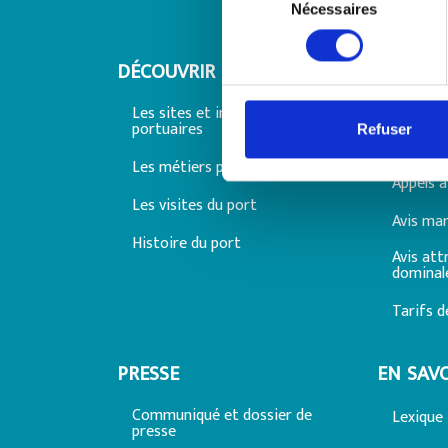
du
Nécessaires
consentement
DÉCOUVRIR LE PORT
TRAVAIL
PORT
Les sites et installations
portuaires
Refuser
Offre de
Les métiers portuaires
Appels à
Les visites du port
Avis ma
Histoire du port
Avis att
dominal
Tarifs d
PRESSE
EN SAVO
Communiqué et dossier de
Lexique
presse