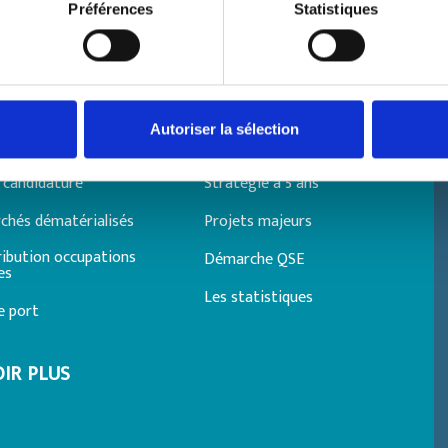
Préférences
Statistiques
LER AVEC LE
ORGANISATION DU
PORT
Autoriser la sélection
 services portuaires
Autorité portuaire
 candidature
Stratégie à 5 ans
rchés dématérialisés
Projets majeurs
ribution occupations
Démarche QSE
es
Les statistiques
e port
IR PLUS