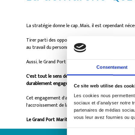
La stratégie donne le cap…Mais, il est cependant néce
Tirer parti des opportunités, réduire les risques, se 
au travail du personnel, sont des leviers tout aussi i
Aussi, le Grand Port Maritime de la Martinique a init
Consentement
C’est tout le sens de la double certification QSE (Qua
durablement engagé.
Ce site web utilise des cook
Les cookies nous permettent d
Cet engagement d’amélioration continue constitue le 
sociaux et d'analyser notre t
l’accroissement de la valeur ajoutée sur le territoire q
partenaires de médias sociaux
vous leur avez fournies ou qu'
Le Grand Port Maritime de la Martinique est certifié 
Sélection